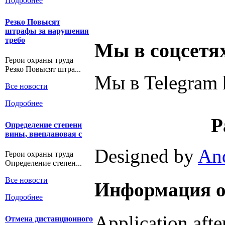
Подробнее
Резко Повысят
штрафы за нарушения
требо
Мы в соцсетя
Герои охраны труда
Резко Повысят штра...
Мы в Telegram h
Все новости
Подробнее
Р
Определение степени
вины, внеплановая с
Designed by
An
Герои охраны труда
Определение степен...
Все новости
Информация о
Подробнее
Application aft
Отмена дистанционного