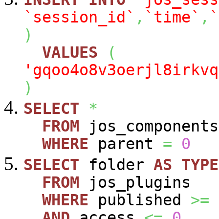
`session_id`
,
`time`
,
`
)
VALUES
(
'gqoo4o8v3oerjl8irkvq
)
SELECT
*
FROM
jos_components
WHERE
parent
=
0
SELECT
folder
AS
TYPE
FROM
jos_plugins
WHERE
published
>=
AND
access
<=
0