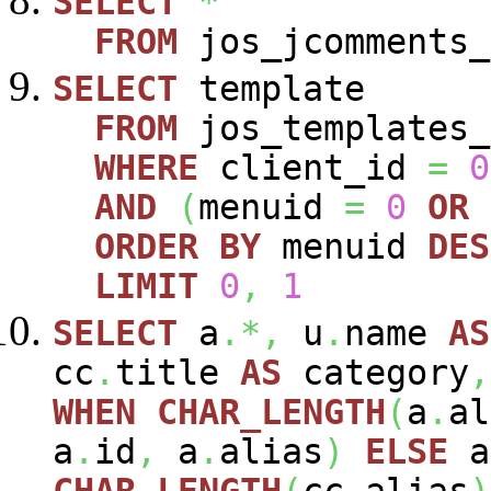
SELECT
*
FROM
jos_jcomments_
SELECT
template
FROM
jos_templates_
WHERE
client_id
=
0
AND
(
menuid
=
0
OR
ORDER
BY
menuid
DES
LIMIT
0
,
1
SELECT
a
.*,
u
.
name
AS
cc
.
title
AS
category
,
WHEN
CHAR_LENGTH
(
a
.
al
a
.
id
,
a
.
alias
)
ELSE
a