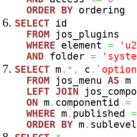
ORDER
BY
ordering
SELECT
id
FROM
jos_plugins
WHERE
element
=
'u2
AND
folder
=
'syste
SELECT
m
.*,
c
.
`option
FROM
jos_menu
AS
m
LEFT
JOIN
jos_comp
ON
m
.
componentid
=
WHERE
m
.
published
=
ORDER
BY
m
.
sublevel