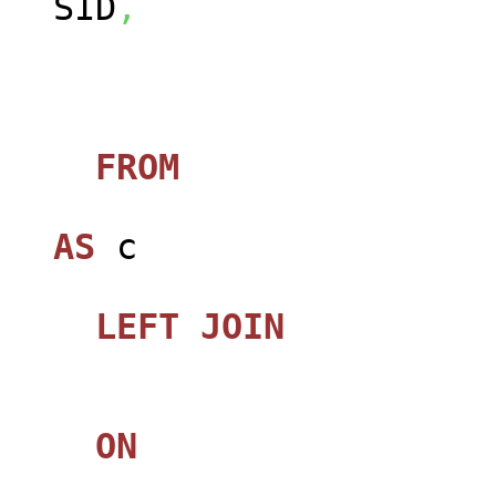
SID
,
FROM
jos_ca
AS
c
LEFT
JOIN
jos_
ON