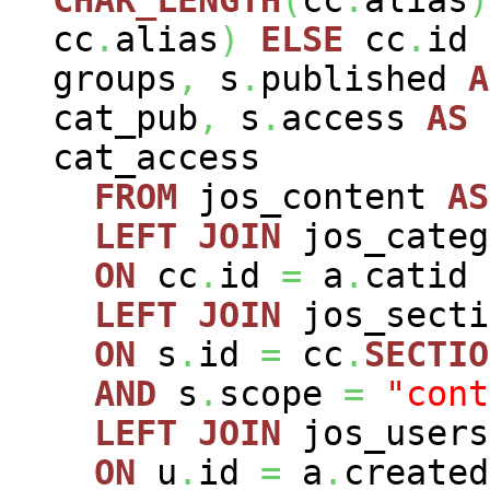
CHAR_LENGTH
(
cc
.
alias
)
cc
.
alias
)
ELSE
cc
.
id
groups
,
s
.
published
A
cat_pub
,
s
.
access
AS
cat_access
FROM
jos_content
AS
LEFT
JOIN
jos_cate
ON
cc
.
id
=
a
.
catid
LEFT
JOIN
jos_sect
ON
s
.
id
=
cc
.
SECTIO
AND
s
.
scope
=
"cont
LEFT
JOIN
jos_user
ON
u
.
id
=
a
.
created