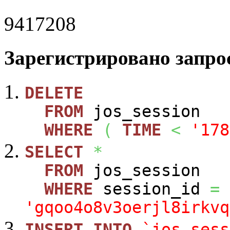
9417208
Зарегистрировано запрос
DELETE
FROM
jos_session
WHERE
(
TIME
<
'178
SELECT
*
FROM
jos_session
WHERE
session_id
=
'gqoo4o8v3oerjl8irkvq
INSERT
INTO
`jos_sess