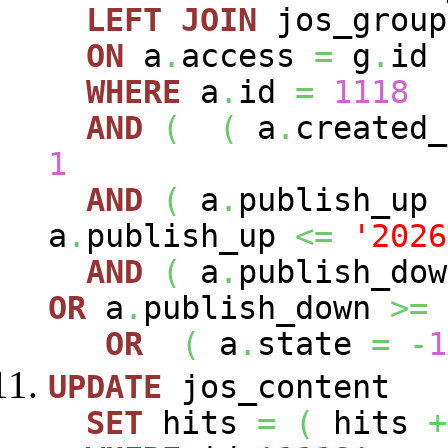
LEFT
JOIN
jos_grou
ON
a
.
access
=
g
.
id
WHERE
a
.
id
=
1118
AND
(
(
a
.
created
1
AND
(
a
.
publish_up
a
.
publish_up
<=
'2026
AND
(
a
.
publish_do
OR
a
.
publish_down
>=
OR
(
a
.
state
=
-
1
UPDATE
jos_content
SET
hits
=
(
hits
+