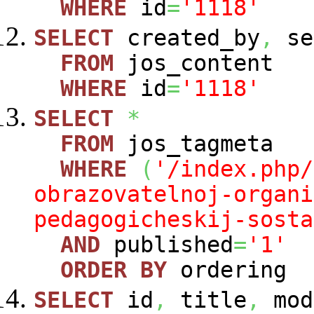
WHERE
id
=
'1118'
SELECT
created_by
,
se
FROM
jos_content
WHERE
id
=
'1118'
SELECT
*
FROM
jos_tagmeta
WHERE
(
'/index.php/
obrazovatelnoj-organi
pedagogicheskij-sosta
AND
published
=
'1'
ORDER
BY
ordering
SELECT
id
,
title
,
mod