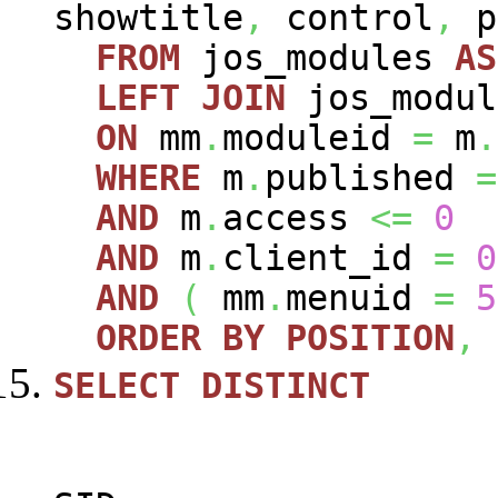
showtitle
,
control
,
p
FROM
jos_modules
AS
LEFT
JOIN
jos_modu
ON
mm
.
moduleid
=
m
.
WHERE
m
.
published
=
AND
m
.
access
<=
0
AND
m
.
client_id
=
0
AND
(
mm
.
menuid
=
5
ORDER
BY
POSITION
,
SELECT
DISTINCT