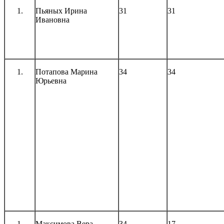
Пьяных Ирина
31
31
Ивановна
Потапова Марина
34
34
Юрьевна
Максимова Вера
34
17